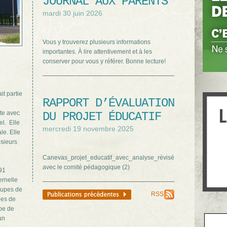
JOURNAL AUX PARENTS
mardi 30 juin 2026
Vous y trouverez plusieurs informations
importantes. À lire attentivement et à les
conserver pour vous y référer. Bonne lecture!
it partie
RAPPORT D’ÉVALUATION
nte avec
DU PROJET ÉDUCATIF
el. Elle
mercredi 19 novembre 2025
le. Elle
usieurs
Canevas_projet_educatif_avec_analyse_révisé
avec le comité pédagogique (2)
291
ernelle
oupes de
RSS
pes de
pe de
un