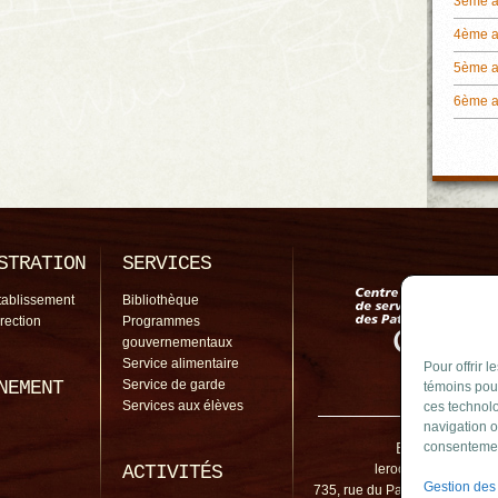
3ème 
4ème 
5ème 
6ème 
STRATION
SERVICES
tablissement
Bibliothèque
irection
Programmes
gouvernementaux
Service alimentaire
Pour offrir 
NEMENT
Service de garde
témoins pour
Services aux élèves
ces technolo
navigation o
École Le Roch
consentement
ACTIVITÉS
lerocher@cssp.gouv
Gestion des
735, rue du Parchemin, Saint