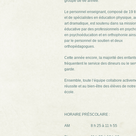
groupe de 6e année.
Le personnel enseignant, composé de 19 tit
et de spécialistes en éducation physique, a
art dramatique, est soutenu dans sa missio
éducative par des professionnels en psycho
en psychoéducation et en orthophonie ains
par le personnel de soutien et deux
orthopédagogues.
Cette année encore, la majorité des enfant
fréquentent le service des dineurs ou le ser
garde.
Ensemble, toute l’équipe collabore activeme
réussite et au bien-être des élèves de notre
école.
HORAIRE PRÉSCOLAIRE :
AM 8 h 25 à 11 h 55