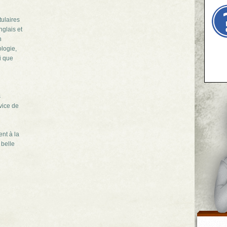
ulaires
nglais et
n
logie,
i que
s
vice de
nt à la
 belle