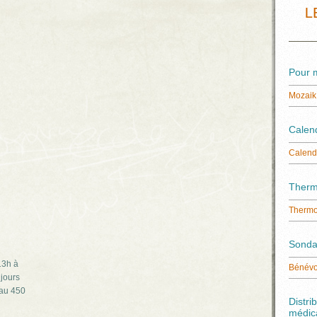
L
Pour m
Mozaik 
Calen
Calend
Therm
Thermo
Sondag
13h à
Bénévo
jours
 au 450
Distri
médic