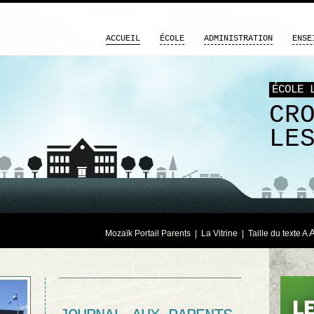
ACCUEIL
ÉCOLE
ADMINISTRATION
ENSE
ÉCOLE 
CR
LE
Mozaïk Portail Parents
|
La Vitrine
| Taille du texte
A