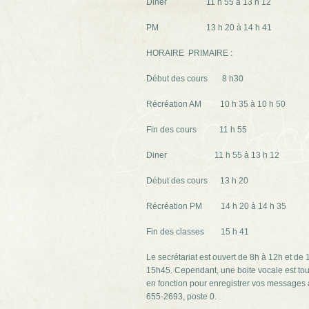
Diner 11 h 55 à 13 h 12
PM 13 h 20 à 14 h 41
HORAIRE PRIMAIRE :
Début des cours 8 h30
Récréation AM 10 h 35 à 10 h 50
Fin des cours 11 h 55
Diner 11 h 55 à 13 h 12
Début des cours 13 h 20
Récréation PM 14 h 20 à 14 h 35
Fin des classes 15 h 41
Le secrétariat est ouvert de 8h à 12h et de 
15h45. Cependant, une boite vocale est tou
en fonction pour enregistrer vos messages
655-2693, poste 0.