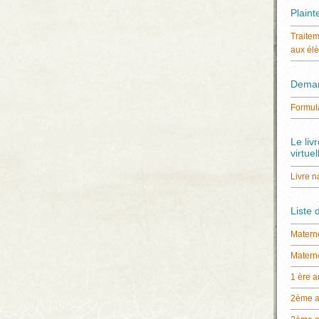
Plaint
Traitem
aux él
Demand
Formula
Le liv
virtuel
Livre n
Liste 
Materne
Materne
1 ère 
2ème 