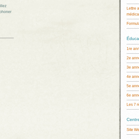
llez
Lettre 
léphoner
médica
Formul
Éducat
1re an
2e ann
3e ann
4e ann
5e ann
6e ann
Les 7 r
Centre
Site W